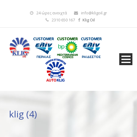
24 ώρες ανοιχτά
info@kligoil.gr
2310 650 167
Klig Oil
klig (4)