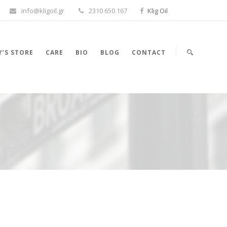
info@kligoil.gr
2310 650 167
Klig Oil
’S STORE
CARE
BIO
BLOG
CONTACT