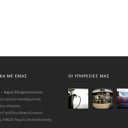
ΙΚΑ ΜΕ ΕΜΑΣ
ΟΙ ΥΠΗΡΕΣΙΕΣ ΜΑΣ
il – Αφοί Κλιγκόπουλοι
ιο υγρών καυσίμων και
ίου κίνησης
ν Γηπέδου Μακεδονικού
η, 54629, Νομός Θεσσαλονίκης