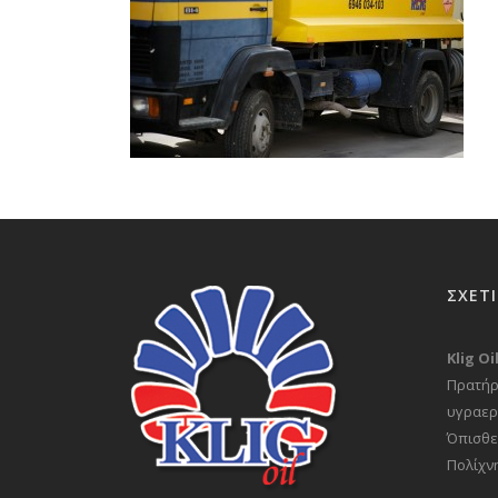
ΣΧΕΤ
Klig O
Πρατήρ
υγραερ
Όπισθε
Πολίχν