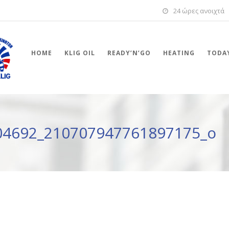
24 ώρες ανοιχτά
HOME
KLIG OIL
READY’N’GO
HEATING
TODAY
04692_210707947761897175_o