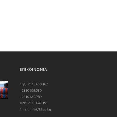
ΕΠΙΚΟΙΝΩΝΊΑ
Τηλ.: 2310 650.167
- 2310 603.530
- 2310 650.789
Φαξ: 2310 642.191
Email: info@kligoil.gr