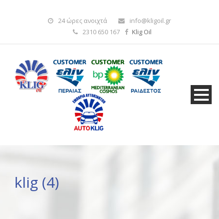
24 ώρες ανοιχτά
info@kligoil.gr
2310 650 167
Klig Oil
klig (4)