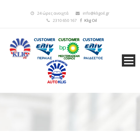
24 ώρες ανοιχτά
info@kligoil.gr
2310 650 167
Klig Oil