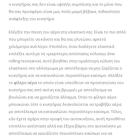
ο κινητήρας σας δεν είναι υψηλής συμπίεσης και το μόνο που
θα σας προσφέρει είναι μια, πολύ μικρή βέβαια, πιθανότητα
ανάφλεξης του κινητήρα.
Ελέγξτε την πίεση του αέρα στα ελαστικά σας. Είναι το πιο απλό
που μπορείτε να κάνετε και θα σας γλυτώσει αρκετά
χιλιόμετρα ανά λίτρο. Επιπλέον, όταν διαλέγετε ελαστικά
επιλέξτε αυτά με τη «μικρότερη αντίστασης κύλισης» (low
rolling resistance). Αυτό βοηθάει στην ομαλότερη κύλιση του
ελαστικού στο οδόστρωμα με αποτέλεσμα να μην ζορίζεται ο
κινητήρας και να καταναλώνει περισσότερο καύσιμο. Αλλάξτε
το
φίλτρο αέρα
το οποίο είναι υπεύθυνο να προστατεύσει τον
κινητήρα σας από σκόνη και βρωμιές με αποτέλεσμα να
βουλώνει και να χρειάζεται άλλαγμα. Όταν το φίλτρο αέρα
μπουκώνει τότε ο κινητήρας δυσκολεύεται να τραβήξει αέρα
με αποτέλεσμα να καταναλώνει περισσότερο καύσιμο. Τέλος,
εάν έχετε σχάρα στην οροφή του αυτοκινήτου, αυτή προσθέτει
επιπλέον αντίσταση αλλά και έξτρα βάρος στο αυτοκίνητο με
αποτέλεσμα να χρειάζεστε περισσότερο καύσιμο για να