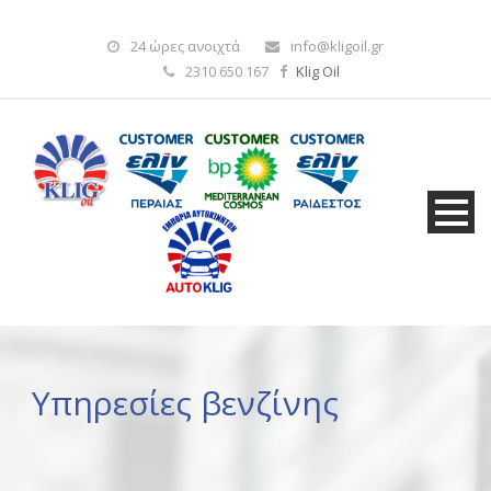
24 ώρες ανοιχτά
info@kligoil.gr
2310 650 167
Klig Oil
Υπηρεσίες βενζίνης