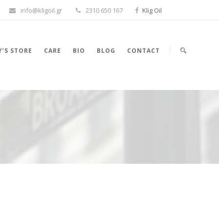
info@kligoil.gr
2310 650 167
Klig Oil
’S STORE
CARE
BIO
BLOG
CONTACT