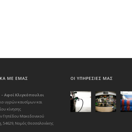
ΙΚΑ ΜΕ ΕΜΑΣ
ΟΙ ΥΠΗΡΕΣΙΕΣ ΜΑΣ
il – Αφοί Κλιγκόπουλοι
ιο υγρών καυσίμων και
ίου κίνησης
ν Γηπέδου Μακεδονικού
η, 54629, Νομός Θεσσαλονίκης