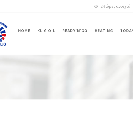
24 ώρες ανοιχτά
HOME
KLIG OIL
READY’N’GO
HEATING
TODAY