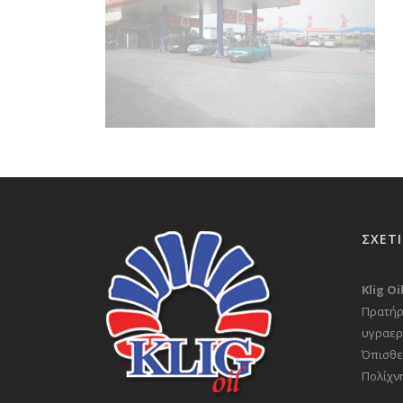
ΣΧΕΤ
Klig O
Πρατήρ
υγραερ
Όπισθε
Πολίχν