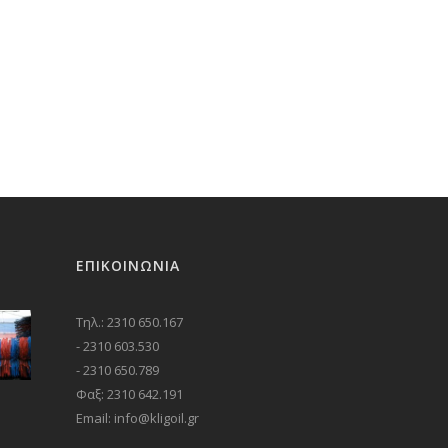
ΕΠΙΚΟΙΝΩΝΊΑ
Τηλ.: 2310 650.167
- 2310 603.530
- 2310 650.789
Φαξ: 2310 642.191
Email: info@kligoil.gr