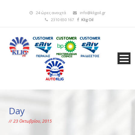
24 ώρες ανοιχτά
info@kligoil.gr
2310 650 167
Klig Oil
Day
23 Οκτωβρίου, 2015