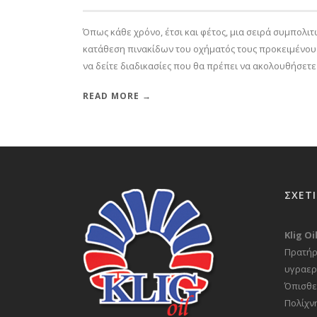
Όπως κάθε χρόνο, έτσι και φέτος, μια σειρά συμπολιτ
κατάθεση πινακίδων του οχήματός τους προκειμένο
να δείτε διαδικασίες που θα πρέπει να ακολουθήσετε 
READ MORE →
ΣΧΕΤ
Klig O
Πρατήρ
υγραερ
Όπισθε
Πολίχν