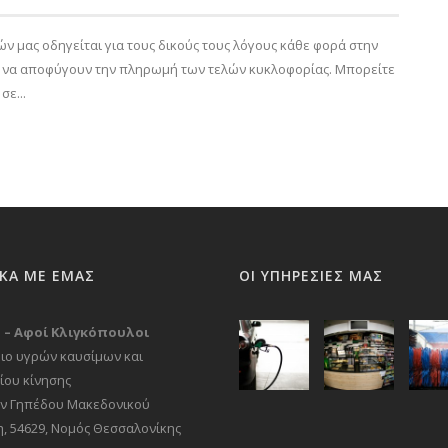
ών μας οδηγείται για τους δικούς τους λόγους κάθε φορά στην
υ να αποφύγουν την πληρωμή των τελών κυκλοφορίας. Μπορείτε
σε...
ΙΚΑ ΜΕ ΕΜΑΣ
ΟΙ ΥΠΗΡΕΣΙΕΣ ΜΑΣ
il – Αφοί Κλιγκόπουλοι
ιο υγρών καυσίμων και
ίου κίνησης
ν Γηπέδου Μακεδονικού
η, 54629, Νομός Θεσσαλονίκης