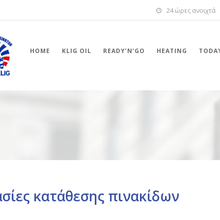
24 ώρες ανοιχτά
HOME
KLIG OIL
READY’N’GO
HEATING
TODAY
ικασίες κατάθεσης πινακίδων