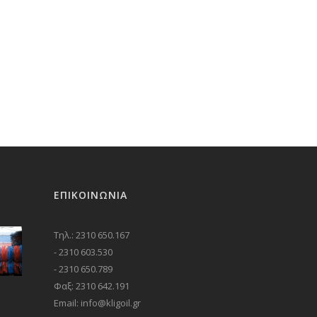
ΕΠΙΚΟΙΝΩΝΊΑ
Τηλ.: 2310 650.167
- 2310 603.530
- 2310 650.789
Φαξ: 2310 642.191
Email: info@kligoil.gr