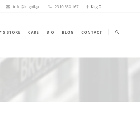
info@kligoil.gr
2310 650 167
Klig Oil
’S STORE
CARE
BIO
BLOG
CONTACT